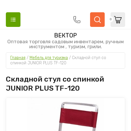
0
ВЕКТОР
Оптовая торговля садовым инвентарем, ручным
инструментом , туризм, грили.
НАЗАД
НАЗАД
Главная
 / 
Мебель для туризма
 / 
Складной стул со 
НАЗАД
спинкой JUNIOR PLUS TF-120
PLANTIC
FISKARS
ПОЛИВ
Складной стул со спинкой
лопаты
Топоры
коннектор
JUNIOR PLUS TF-120
Лопаты для уборки снега
Грабли для листьев
Пистолеты
секаторы
Секаторы
Опрыскива
Сучкорезы и ножницы
Снеговые лопаты