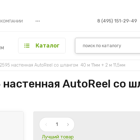
•••
8 (495) 151-29-49
 КОМПАНИИ
Каталог
ым
2595 настенная AutoReel со шлангом  40 м 11мм + 2 м 11,5мм
настенная AutoReel со шл
Лучший товар